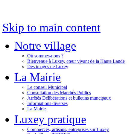
Skip to main content
Notre village
Où sommes-nous ?
Bienvenue à Luxey, cœur vivant de la Haute Lande
Des images de Luxey
La Mairie
Le conseil Municipal
Consultation des Marchés Publics
Arrêtés Délibérations et bulletins muncipaux
Informations diverses
La Mairie
Luxey pratique
Commerces, artisans, entreprises sur Luxey