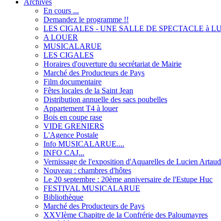
Archives
En cours ...
Demandez le programme !!
LES CIGALES - UNE SALLE DE SPECTACLE à L
A LOUER
MUSICALARUE
LES CIGALES
Horaires d'ouverture du secrétariat de Mairie
Marché des Producteurs de Pays
Film documentaire
Fêtes locales de la Saint Jean
Distribution annuelle des sacs poubelles
Appartement T4 à louer
Bois en coupe rase
VIDE GRENIERS
L'Agence Postale
Info MUSICALARUE....
INFO CAJ...
Vernissage de l'exposition d'Aquarelles de Lucien Artaud
Nouveau : chambres d'hôtes
Le 20 septembre : 20ème anniversaire de l'Estupe Huc
FESTIVAL MUSICALARUE
Bibliothèque
Marché des Producteurs de Pays
XXVIème Chapitre de la Confrérie des Paloumayres