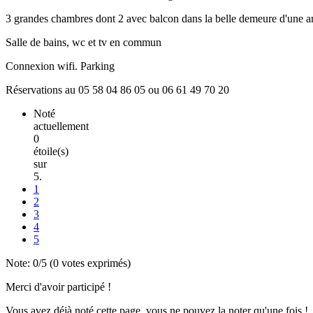
3 grandes chambres dont 2 avec balcon dans la belle demeure d'une arti
Salle de bains, wc et tv en commun
Connexion wifi. Parking
Réservations au 05 58 04 86 05 ou 06 61 49 70 20
Noté
actuellement
0
étoile(s)
sur
5.
1
2
3
4
5
Note:
0
/5 (
0
votes exprimés)
Merci d'avoir participé !
Vous avez déjà noté cette page, vous ne pouvez la noter qu'une fois !