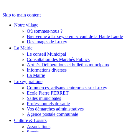
Skip to main content
Notre village
Où sommes-nous ?
Bienvenue à Luxey, cœur vivant de la Haute Lande
Des images de Luxey
La Mairie
Le conseil Municipal
Consultation des Marchés Publics
Arrêtés Délibérations et bulletins muncipaux
Informations diverses
La Mairie
Luxey pratique
Commerces, artisans, entreprises sur Luxey
Ecole Pierre PERRET
Salles municipales
Professionnels de santé
Vos démarches administratives
Agence postale communale
Culture & Loisirs
Associations
Sports